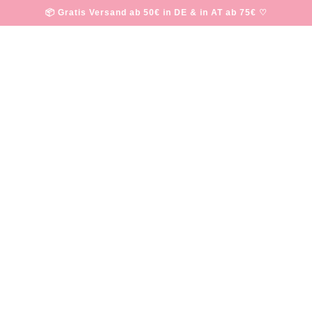
📦 Gratis Versand ab 50€ in DE & in AT ab 75€ ♡
Hautpflege
Natürlich schöne Haut mit natürlichen Produkten